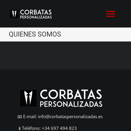
Skip
to
Toggl
content
Navig
QUIENES SOMOS
HOME
QUIENES SOMOS
PORTFOLIO
BLOG
CONTACTO
📧
E-mail: info@corbataspersonalizadas.es
📱
Teléfono: +34 697 494 823